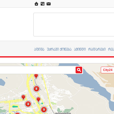
აფიშა
უძრავი ქონება
ამინდი
რადარები
რე
City24
3
3
2
2
3
3