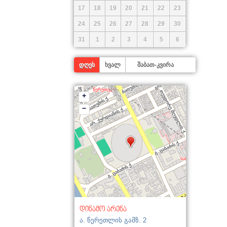
17
18
19
20
21
22
23
24
25
26
27
28
29
30
31
1
2
3
4
5
6
დღეს
ხვალ
შაბათ-კვირა
+
−
დინამო არენა
ა. წერეთლის გამზ. 2