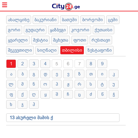
ახალციხე
ბაკურიანი
ბათუმი
ბორჯომი
ცემი
გორი
გუდაური
ყაზბეგი
კოჯორი
ქუთაისი
ყვარელი
მესტია
მცხეთა
ფოთი
რუსთავი
შეკვეთილი
სიღნაღი
თბილისი
ზესტაფონი
1
2
3
4
5
6
7
8
9
ა
ბ
გ
დ
ე
ვ
ზ
თ
ი
კ
ლ
მ
ნ
ო
პ
ჟ
რ
ს
ტ
უ
ფ
ქ
ღ
ყ
შ
ჩ
ც
ძ
წ
ჭ
ხ
ჯ
ჰ
13 ასურელი მამის ქ