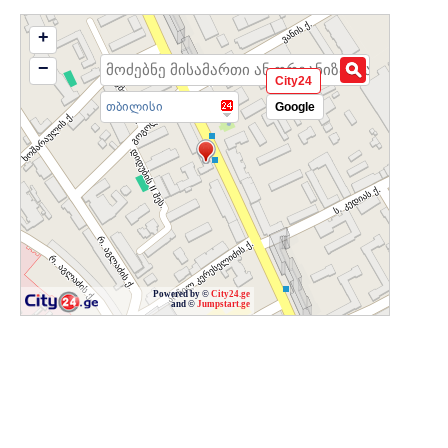
+
−
City24
თბილისი
Google
Powered by ©
City24.ge
and ©
Jumpstart.ge