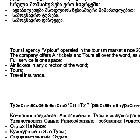
სრული
მომსახურება
ერთ
სივრცეში:
ავიაბილეთები
მსოფლიოს
ნებისმიერი
მიმართულებით;
სამოგზაურო
ტურები.
სამოგზაურო დაზღვევა.
Tourist agency "Viptour" operated in the tourism market since 2
The company offers Air tickets and Tours all over the world, as 
Full service in one space:
Air tickets in any direction of the world;
Tours;
Travel insurance.
Туристическое агентство “ВИПТУР ”работает на туристич
Компания предлагает Авиабилеты и Туры в любую страну м
Удовлетворить Самые Разнообразные Требования Туристо
Отдых На Море;
Культурные и Эко-Туры;
Оздоровительный Отдых;