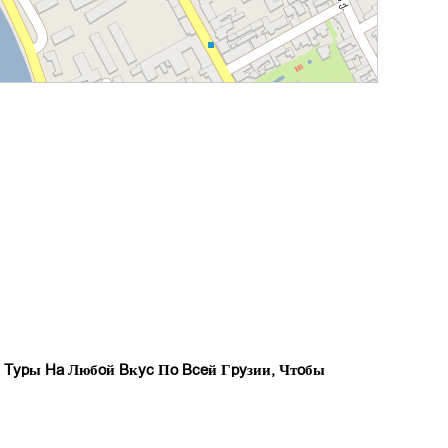
Туры На Любой Вкус По Всей Грузии, Чтобы