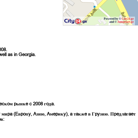
Powered by ©
City24.ge
and ©
Jumpstart.ge
008.
well as in Georgia.
еском рынке с 2008 года.
ира (Европу, Азию, Америку), а также в Грузию.
Предлагает 
в: