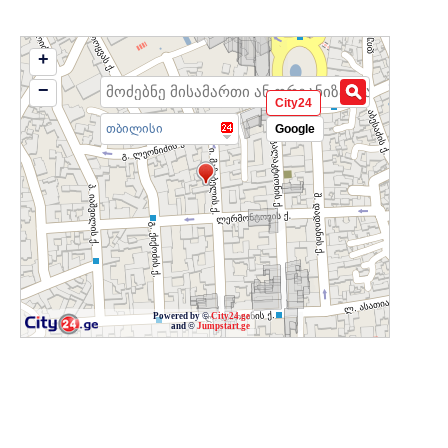
+
−
City24
თბილისი
Google
Powered by ©
City24.ge
and ©
Jumpstart.ge