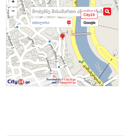
+
−
City24
თბილისი
Google
Powered by ©
City24.ge
and ©
Jumpstart.ge