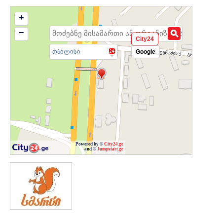
+
−
City24
თბილისი
Google
Powered by ©
City24.ge
and ©
Jumpstart.ge