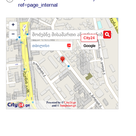
ref=page_internal
+
−
City24
თბილისი
Google
Powered by ©
City24.ge
and ©
Jumpstart.ge