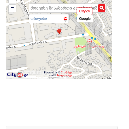
−
City24
თბილისი
Google
Powered by ©
City24.ge
and ©
Jumpstart.ge