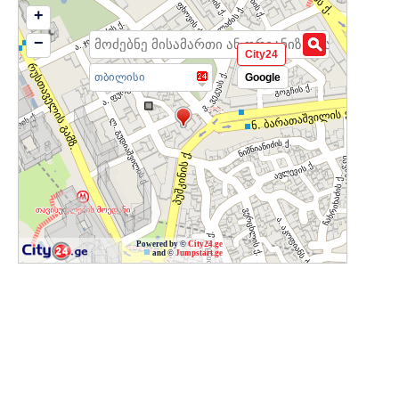
+
−
City24
თბილისი
Google
Powered by ©
City24.ge
and ©
Jumpstart.ge