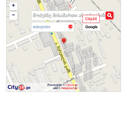
+
−
City24
თბილისი
Google
Powered by ©
City24.ge
and ©
Jumpstart.ge