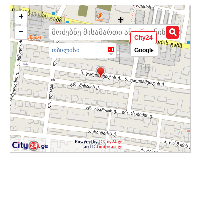
+
−
City24
თბილისი
Google
Powered by ©
City24.ge
and ©
Jumpstart.ge