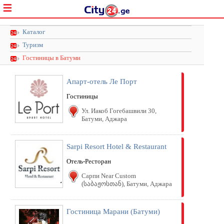
Каталог
Туризм
Гостиницы в Батуми
Апарт-отель Ле Порт
Гостиницы
Ул. Иакоб Гогебашвили 30,
Батуми, Аджара
Sarpi Resort Hotel & Restaurant
Отель-Ресторан
Сарпи Near Custom
(საბაჟოსთან), Батуми, Аджара
Гостиница Марани (Батуми)