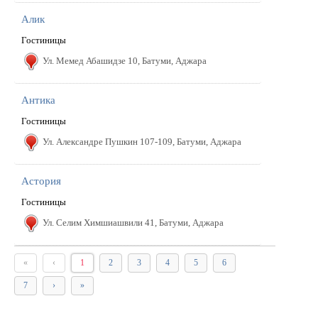
Алик
Гостиницы
Ул. Мемед Абашидзе 10, Батуми, Аджара
Антика
Гостиницы
Ул. Александре Пушкин 107-109, Батуми, Аджара
Астория
Гостиницы
Ул. Селим Химшиашвили 41, Батуми, Аджара
«
‹
1
2
3
4
5
6
7
›
»