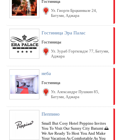
Гостиница
Ул. Гиорги Брцкинвале 24,
Батуми, Аджара
Гостиница Эра Палас
Гостиницы
Ул. Зураб Горгиладзе 77, Батуми,
Аджара
неба
Гостиница
Ул. Александре Пушкин 85,
Батуми, Аджара
Пеппино
Small But Cosy Hotel Peppino Invites
You To Visit Our Sunny City Batumi 🌅
We Are Ready To Host You And Make
Your Vacation As Comfortable As You