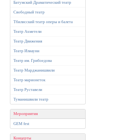
Батумский Драматический театр
Свободный театр
Тбилисский театр оперы и балета
Театр Ахметели
Театр Движения
Театр Илиауни
Театр им. Грибоедова
Театр Марджанишвили
Театр марионеток
Театр Руставели
Туманишвили театр
Мероприятия
GEM fest
Концерты