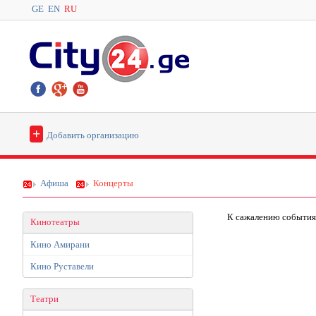
GE
EN
RU
+
Добавить организацию
Афиша
Концерты
К сажалению cобытия
Кинотеатры
Кино Амирани
Кино Руставели
Театри