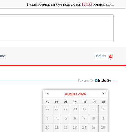
Нашим сервисам уже ползуются
12133
организации
 нас
Войти
Powered By
B
Iletebi.ge
August
2026
Prev
Next
MO
TU
WE
TH
FR
SA
SU
27
28
29
30
31
1
2
3
4
5
6
7
8
9
10
11
12
13
14
15
16