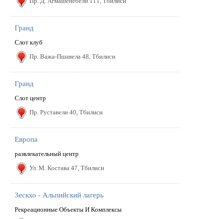
Пр. Д. Агмашенебели 111, Тбилиси
Гранд
Слот клуб
Пр. Важа-Пшавела 48, Тбилиси
Гранд
Слот центр
Пр. Руставели 40, Тбилиси
Европа
развлекательный центр
Ул. М. Костава 47, Тбилиси
Зескхо - Альпийский лагерь
Рекреационные Объекты И Комплексы