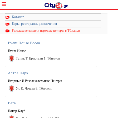
Каталог
Бары, рестораны, развлечения
Развлекательные и игровые центры в Тбилиси
Event House Boom
Event House
Тупик Т. Еристави 1, Тбилиси
Астра Парк
Игорные И Развлекательные Центры
Ул. К. Чачава 8, Тбилиси
Вега
Покер Клуб