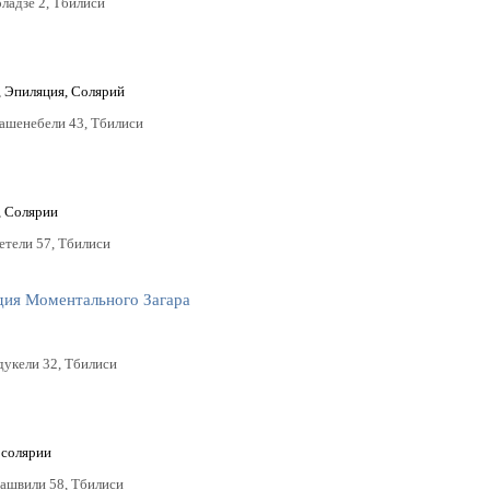
оладзе 2, Тбилиси
 Эпиляция, Солярий
машенебели 43, Тбилиси
, Солярии
етели 57, Тбилиси
дия Моментального Загара
дукели 32, Тбилиси
 солярии
иашвили 58, Тбилиси