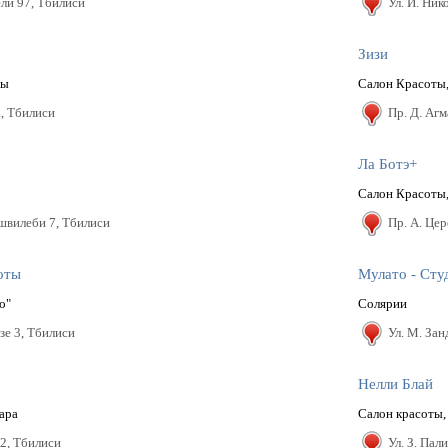
ли 97, Тбилиси
Ул. И. Hик
Зизи
ры
Салон Красоты,
a, Тбилиси
Пр. Д. Аг
Ла Ботэ+
Салон Красоты
швилеби 7, Тбилиси
Пр. А. Цер
оты
Мулато - Сту
о"
Солярии
зе 3, Тбилиси
Ул. М. Зан
Нелли Блай
ара
Салон красоты,
32, Тбилиси
Ул. З. Пал