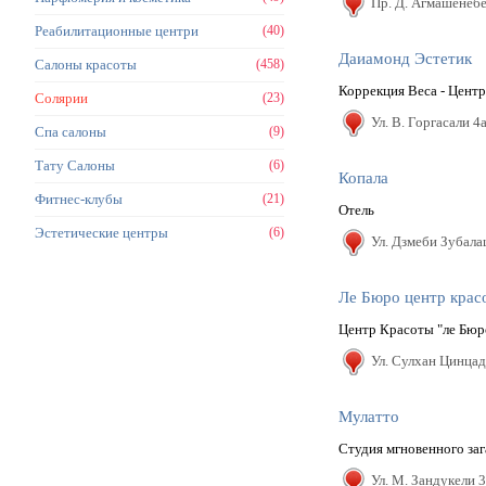
Пр. Д. Агмашенебе
Реабилитационные центри
(40)
Даиамонд Эстетик
Салоны красоты
(458)
Коррекция Веса - Цент
Солярии
(23)
Ул. В. Горгасали 4
Спа салоны
(9)
Тату Салоны
(6)
Копала
Фитнес-клубы
(21)
Oтель
Эстетические центры
(6)
Ул. Дзмеби Зубала
Ле Бюро центр крас
Центр Красоты "ле Бюр
Ул. Сулхан Цинцад
Мулатто
Студия мгновенного заг
Ул. М. Зандукели 