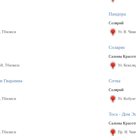
Пандора
Солярий
, Тбилиси
Ул. В. Чик
Соларис
Салоны Красо
58, Тбилиси
Ул. Кекели
и Гварамиа
Сотка
Солярий
, Тбилиси
Ул. Кобуле
Тоса - Дом Э
Салоны Красо
, Тбилиси
Пр. И. Чав