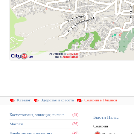
Powered by ©
City24.ge
and ©
Jumpstart.ge
Каталог
Здоровье и красота
Солярии в Тбилиси
Косметология, эпиляция, пилинг
(48)
Бьюти Палас
Массаж
(36)
Солярии
Парфюмерия и косметика
(49)