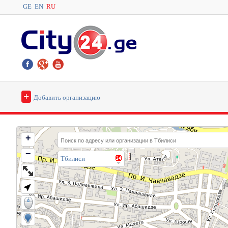
GE
EN
RU
+
Добавить организацию
+
−
Тбилиси