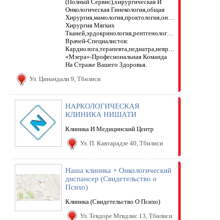
(Полный Сервис),хирургическая И
Онкологическая Гинекология,общая
Хирургия,мамология,проктология,онко-
Хирургия Мягких
Тканей,эрдокринология,рентгенология,эхоскопия,лабо
Врачей-Специалистов:
Кардиолога,терапевта,педиатра,невропатолога,дермато
«Мзера»-Професиональная Команда
На Страже Вашего Здоровья.
Ул. Цинандали 9, Тбилиси
НАРКОЛОГИЧЕСКАЯ
КЛИНИКА НИШАТИ
Клиника И Медицинский Центр
Ул. П. Кавтарадзе 40, Тбилиси
Наша клиника + Онкологический
диспансер (Свидетельство о
Психо)
Клиника (Свидетельство О Психо)
Ул. Тевдоре Мгвдлис 13, Тбилиси