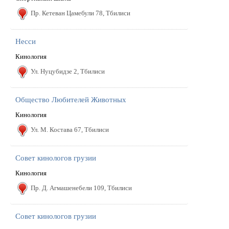
Пр. Кетеван Цамебули 78, Тбилиси
Несси
Кинология
Ул. Hуцубидзе 2, Тбилиси
Общество Любителей Животных
Кинология
Ул. М. Костава 67, Тбилиси
Совет кинологов грузии
Кинология
Пр. Д. Агмашенебели 109, Тбилиси
Совет кинологов грузии