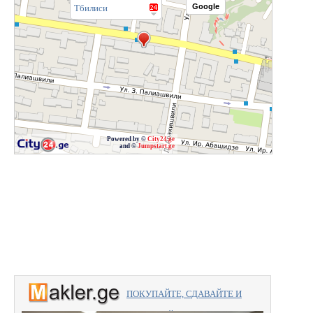
Google
Тбилиси
Powered by ©
City24.ge
and ©
Jumpstart.ge
ПОКУПАЙТЕ, СДАВАЙТЕ И