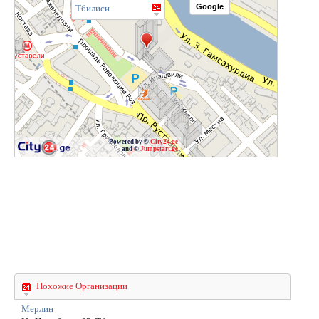
Google
Тбилиси
Powered by ©
City24.ge
and ©
Jumpstart.ge
Похожие Организации
Мерлин