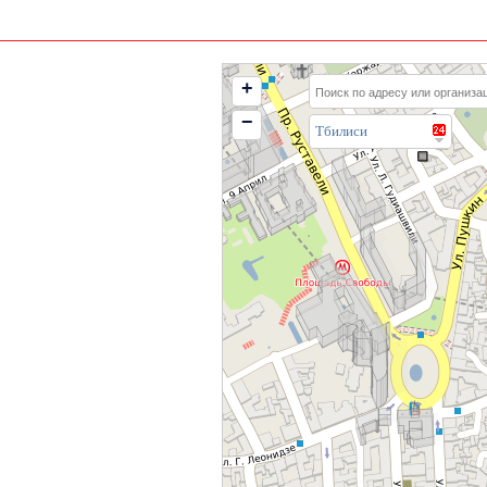
+
−
Тбилиси