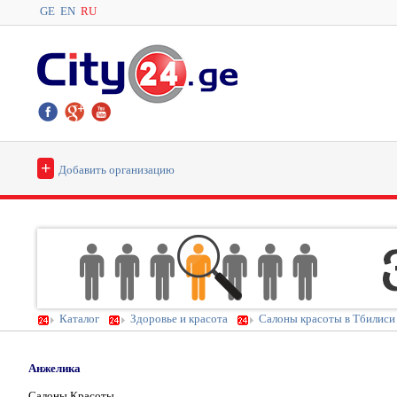
GE
EN
RU
+
Добавить организацию
Каталог
Здоровье и красота
Салоны красоты в Тбилиси
Анжелика
Салоны Красоты