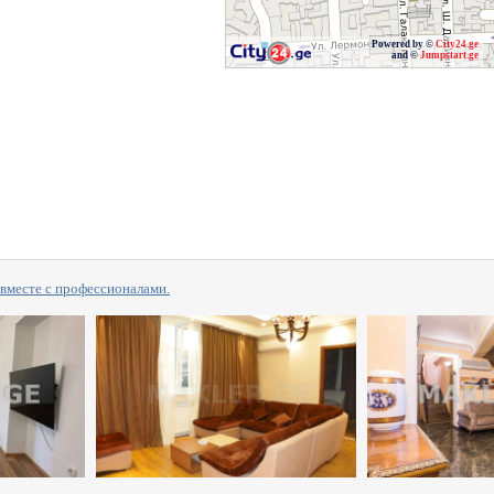
Powered by ©
City24.ge
and ©
Jumpstart.ge
сте с профессионалами.