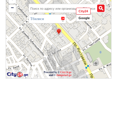
−
City24
Google
Тбилиси
Powered by ©
City24.ge
and ©
Jumpstart.ge