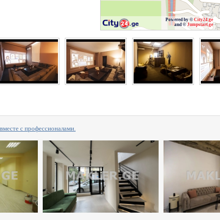
Powered by ©
City24.ge
and ©
Jumpstart.ge
сте с профессионалами.