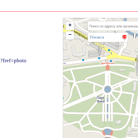
+
−
Тбилиси
?fref=photo