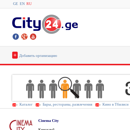
GE
EN
RU
+
Добавить организацию
Каталог
Бары, рестораны, развлечения
Кино в Тбилиси
Cinema City
Киноклуб