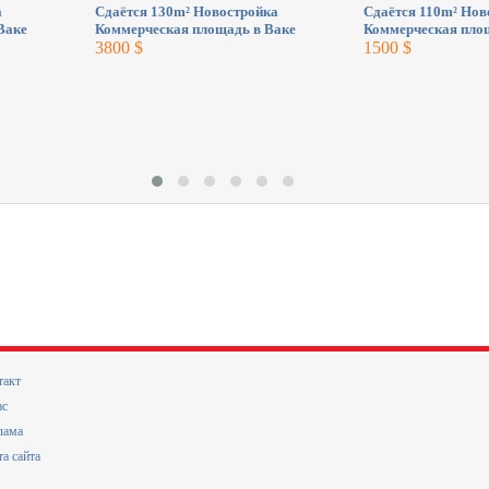
а
Сдаётся 130m² Новостройка
Сдаётся 110m² Нов
Ваке
Коммерческая площадь в Ваке
Коммерческая пло
3800 $
1500 $
такт
ас
лама
та сайта