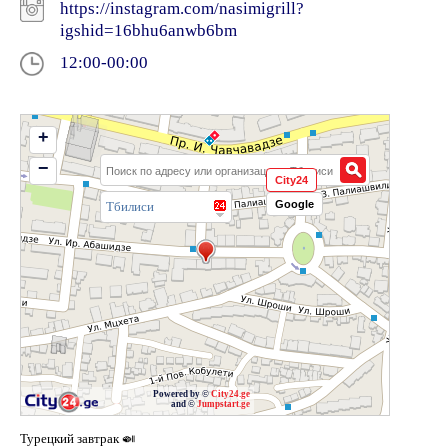
https://instagram.com/nasimigrill?
igshid=16bhu6anwb6bm
12:00-00:00
+
−
City24
Google
Тбилиси
Powered by ©
City24.ge
and ©
Jumpstart.ge
Турецкий завтрак 🍛