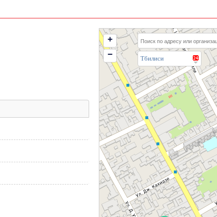
+
−
Тбилиси