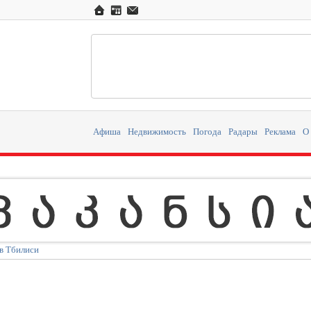
Афиша
Недвижимость
Погода
Радары
Реклама
О
в Тбилиси