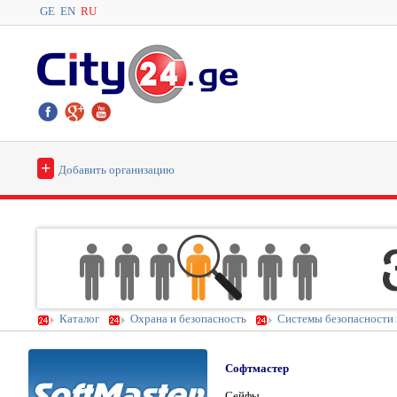
GE
EN
RU
+
Добавить организацию
Каталог
Охрана и безопасность
Системы безопасности 
Софтмастер
Сейфы