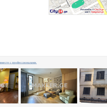
Powered by ©
City24.ge
and ©
Jumpstart.ge
сте с профессионалами.