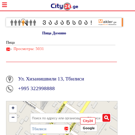
Пица Домино
Пица
Просмотры: 5031
Ул. Хизанишвили 13, Тбилиси
+995 322998888
+
−
City24
Google
Тбилиси