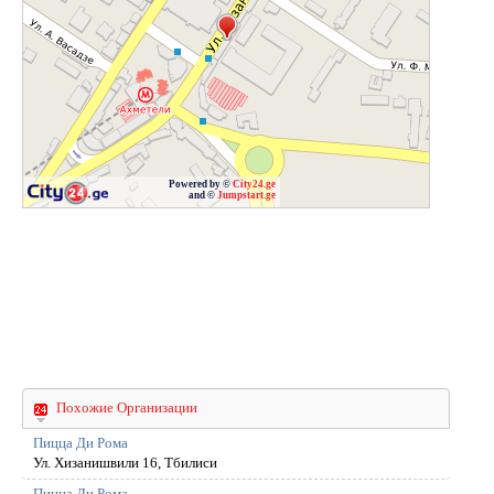
Powered by ©
City24.ge
and ©
Jumpstart.ge
Похожие Организации
Пицца Ди Рома
Ул. Хизанишвили 16, Тбилиси