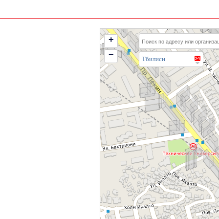
+
−
Тбилиси