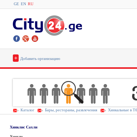
GE
EN
RU
+
Добавить организацию
Каталог
Бары, рестораны, развлечения
Хинкальные в Т
Хинклис Сахли
Хинкли