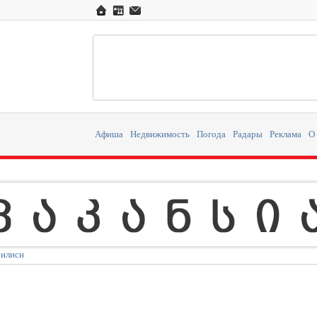
Афиша
Недвижимость
Погода
Радары
Реклама
О
билиси