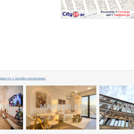
Powered by ©
City24.ge
and ©
Jumpstart.ge
сте с профессионалами.