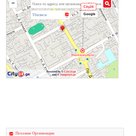
−
City24
Google
Тбилиси
Powered by ©
City24.ge
and ©
Jumpstart.ge
Похожие Организации