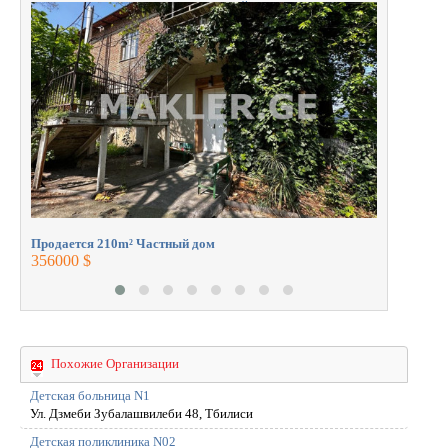
ПРОДАВАЙТЕ вместе с
Продаетс
профессионалами.
360000 $
Продается 210m² Частный дом
356000 $
Похожие Организации
Детская больница N1
Ул. Дзмеби Зубалашвилеби 48, Тбилиси
Детская поликлиника N02