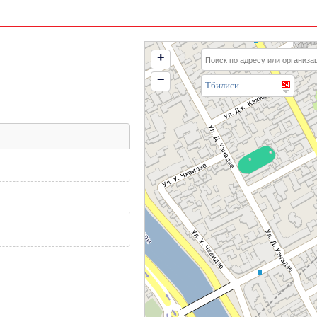
+
−
Тбилиси