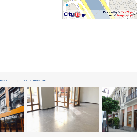
Powered by ©
City24.ge
and ©
Jumpstart.ge
сте с профессионалами.