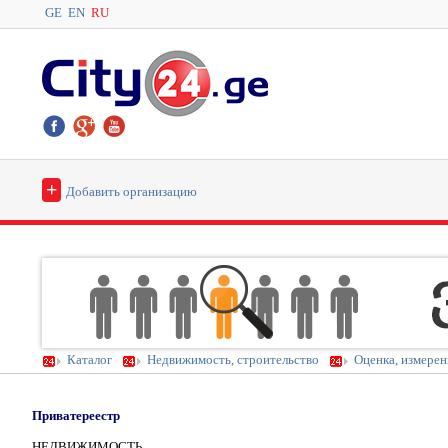
GE
EN
RU
+
Добавить организацию
Каталог
Недвижимость, строительство
Оценка, измерен
Приватереестр
НЕДВИЖИМОСТЬ