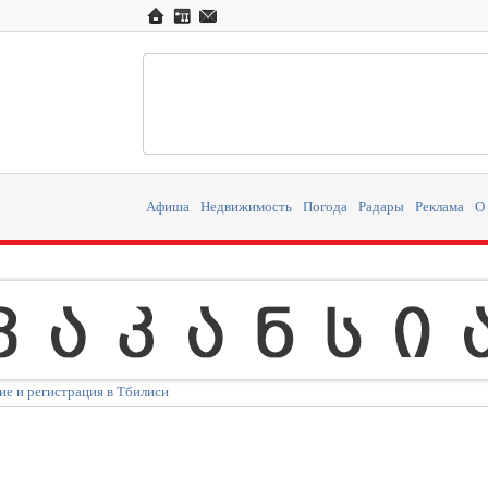
Афиша
Недвижимость
Погода
Радары
Реклама
О
ие и регистрация в Тбилиси