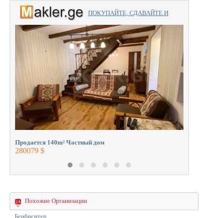
ПОКУПАЙТЕ, СДАВАЙТЕ И
ПРОДАВАЙТЕ вместе с
Продаетс
профессионалами.
950000 $
Продается 140m² Частный дом
280079 $
Похожие Организации
Беибиситер