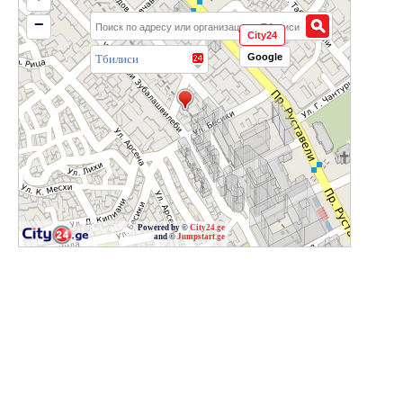
−
City24
Google
Тбилиси
Powered by ©
City24.ge
and ©
Jumpstart.ge