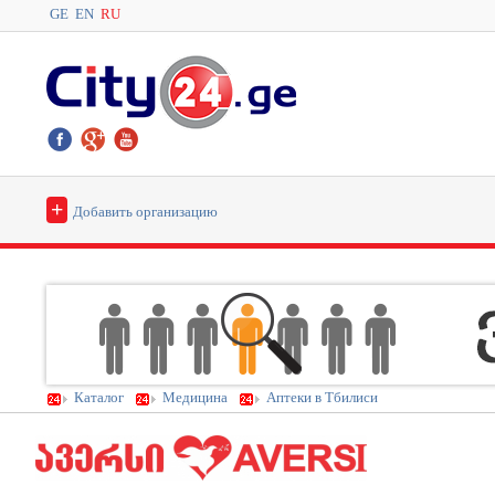
GE
EN
RU
+
Добавить организацию
Каталог
Медицина
Аптеки в Тбилиси