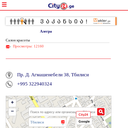
Алегра
Салон красоты
Просмотры: 12160
Пр. Д. Агмашенебели 38, Тбилиси
+995 322940324
+
−
City24
Google
Тбилиси