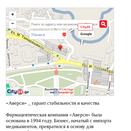
+
−
City24
Google
Тбилиси
Powered by ©
City24.ge
and ©
Jumpstart.ge
«Аверси» _ гарант стабильности и качества
Фармацевтическая компания «Аверси» была
основана в 1994 году. Бизнес, начатый с импорта
медикаментов, превратился в основу для