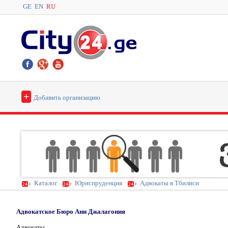
GE
EN
RU
+
Добавить организацию
Каталог
Юриспруденция
Адвокаты в Тбилиси
Адвокатское Бюро Ани Джалагония
Адвокаты