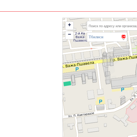
+
−
Тбилиси