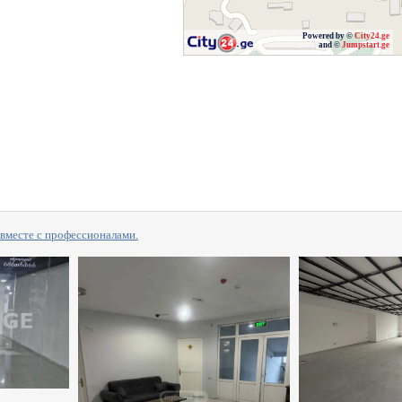
Powered by ©
City24.ge
and ©
Jumpstart.ge
сте с профессионалами.