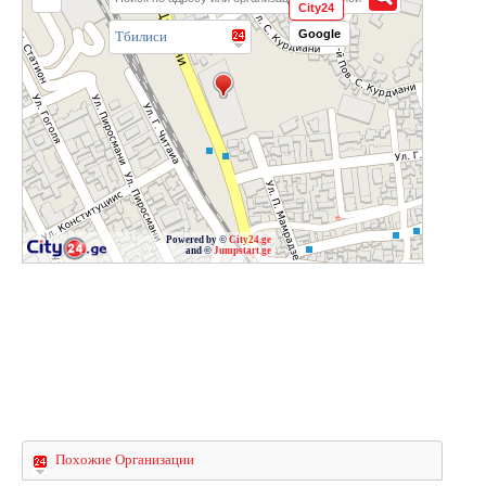
City24
Google
Тбилиси
Powered by ©
City24.ge
and ©
Jumpstart.ge
Похожие Организации