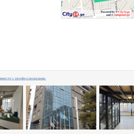
Powered by ©
City24.ge
and ©
Jumpstart.ge
сте с профессионалами.