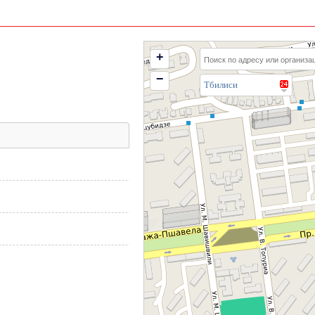
+
−
Тбилиси