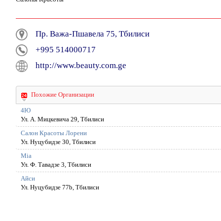
Пр. Важа-Пшавела 75, Тбилиси
+995 514000717
http://www.beauty.com.ge
Похожие Организации
4Ю
Ул. А. Мицкевича 29, Тбилиси
Cалон Красоты Лорени
Ул. Hуцубидзе 30, Тбилиси
Mia
Ул. Ф. Тавадзе 3, Тбилиси
Айси
Ул. Hуцубидзе 77b, Тбилиси