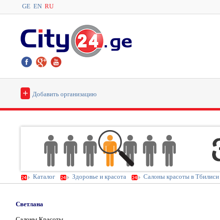
GE
EN
RU
+
Добавить организацию
Каталог
Здоровье и красота
Салоны красоты в Тбилиси
Светлана
Салоны Красоты