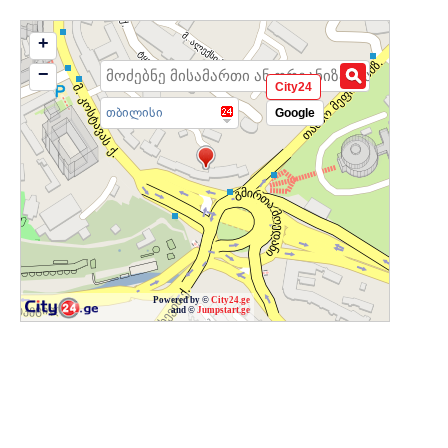
+
−
City24
თბილისი
Google
Powered by ©
City24.ge
and ©
Jumpstart.ge