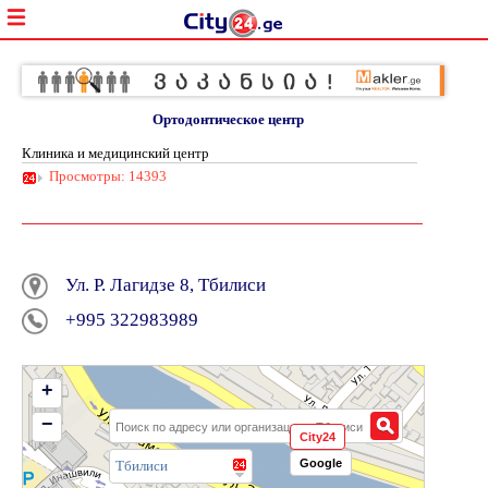
Ортодонтическое центр
Клиника и медицинский центр
Просмотры: 14393
Ул. Р. Лагидзе 8, Тбилиси
+995 322983989
+
−
City24
Google
Тбилиси